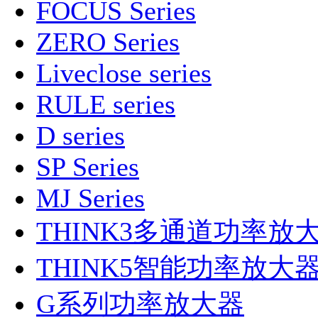
FOCUS Series
ZERO Series
Liveclose series
RULE series
D series
SP Series
MJ Series
THINK3多通道功率放
THINK5智能功率放大
G系列功率放大器