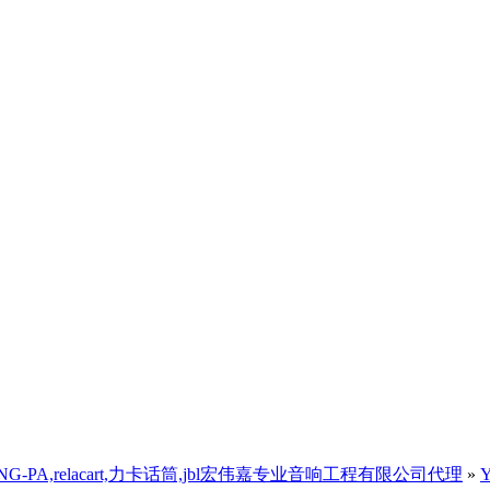
,三基音响)ANG-PA,relacart,力卡话筒,jbl宏伟嘉专业音响工程有限公司代理
»