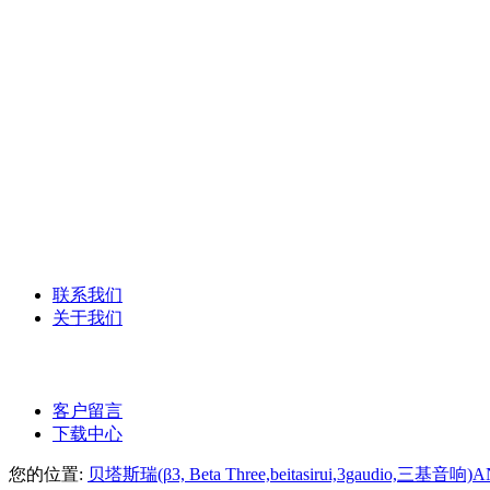
YAMAHA雅马哈
德国森海塞尔话筒
美国DBX系列
Syrincs西林克斯
ANG-PA数字网络广播
ANG-PA智能公共广播系统
联系我们
关于我们
公司介绍
客户留言
下载中心
您的位置:
贝塔斯瑞(β3, Beta Three,beitasirui,3gaudio