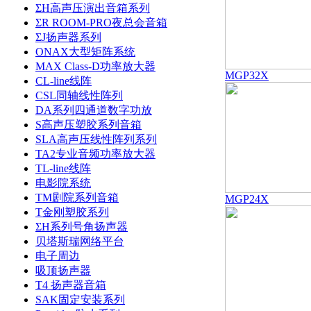
ΣH高声压演出音箱系列
ΣR ROOM-PRO夜总会音箱
ΣJ扬声器系列
ONAX大型矩阵系统
MAX Class-D功率放大器
MGP32X
CL-line线阵
CSL同轴线性阵列
DA系列四通道数字功放
S高声压塑胶系列音箱
SLA高声压线性阵列系列
TA2专业音频功率放大器
TL-line线阵
电影院系统
TM剧院系列音箱
MGP24X
T金刚塑胶系列
ΣH系列号角扬声器
贝塔斯瑞网络平台
电子周边
吸顶扬声器
T4 扬声器音箱
SAK固定安装系列