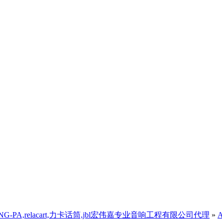
,三基音响)ANG-PA,relacart,力卡话筒,jbl宏伟嘉专业音响工程有限公司代理
»