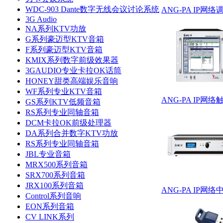
WDC-903 Dante数字无线会议讨论系统
ANG-PA IP网络调
3G Audio
NA系列KTV功放
G系列豪迈型KTV音箱
F系列豪迈型KTV音箱
KMIX系列数字前级效果器
3GAUDIO专业卡拉OK话筒
HONEY甜类高端娱乐音响
WF系列专业KTV音箱
ANG-PA IP网络
GS系列KTV低频音箱
RS系列专业同轴音箱
DCM卡拉OK前级处理器
DA系列合并数字KTV功放
RS系列专业同轴音箱
JBL专业音箱
MRX500系列音箱
SRX700系列音箱
JRX100系列音箱
ANG-PA IP网络
Control系列音响
EON系列音箱
CV LINK系列