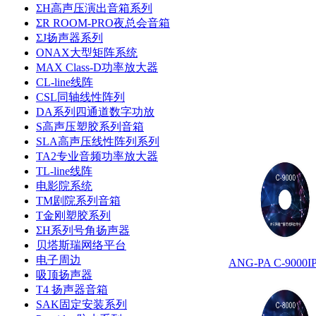
ΣH高声压演出音箱系列
ΣR ROOM-PRO夜总会音箱
ΣJ扬声器系列
ONAX大型矩阵系统
MAX Class-D功率放大器
CL-line线阵
CSL同轴线性阵列
DA系列四通道数字功放
S高声压塑胶系列音箱
SLA高声压线性阵列系列
TA2专业音频功率放大器
TL-line线阵
电影院系统
TM剧院系列音箱
T金刚塑胶系列
ΣH系列号角扬声器
贝塔斯瑞网络平台
电子周边
ANG-PA C-9
吸顶扬声器
T4 扬声器音箱
SAK固定安装系列