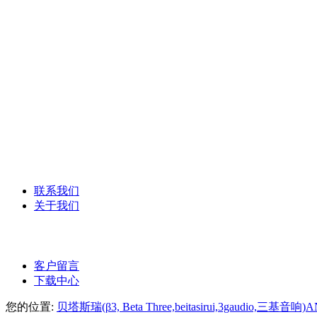
YAMAHA雅马哈
德国森海塞尔话筒
美国DBX系列
Syrincs西林克斯
ANG-PA数字网络广播
ANG-PA智能公共广播系统
联系我们
关于我们
公司介绍
客户留言
下载中心
您的位置:
贝塔斯瑞(β3, Beta Three,beitasirui,3gaudio