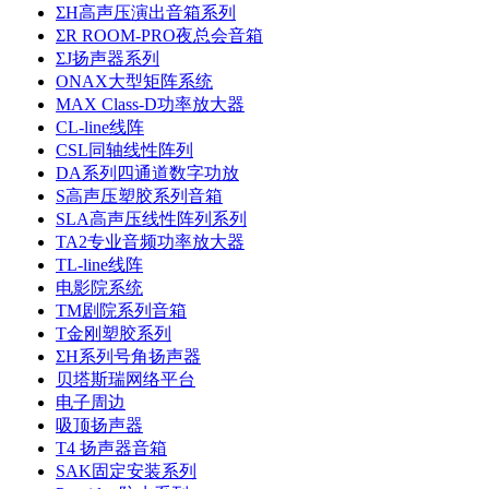
ΣH高声压演出音箱系列
ΣR ROOM-PRO夜总会音箱
ΣJ扬声器系列
ONAX大型矩阵系统
MAX Class-D功率放大器
CL-line线阵
CSL同轴线性阵列
DA系列四通道数字功放
S高声压塑胶系列音箱
SLA高声压线性阵列系列
TA2专业音频功率放大器
TL-line线阵
电影院系统
TM剧院系列音箱
T金刚塑胶系列
ΣH系列号角扬声器
贝塔斯瑞网络平台
电子周边
吸顶扬声器
T4 扬声器音箱
SAK固定安装系列