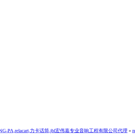
,三基音响)ANG-PA,relacart,力卡话筒,jbl宏伟嘉专业音响工程有限公司代理
»