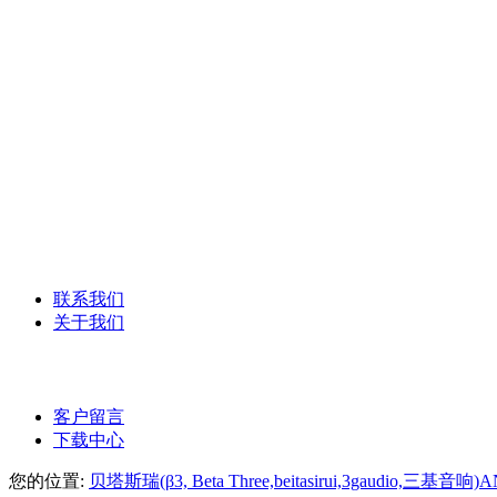
YAMAHA雅马哈
德国森海塞尔话筒
美国DBX系列
Syrincs西林克斯
ANG-PA数字网络广播
ANG-PA智能公共广播系统
联系我们
关于我们
公司介绍
客户留言
下载中心
您的位置:
贝塔斯瑞(β3, Beta Three,beitasirui,3gaudio