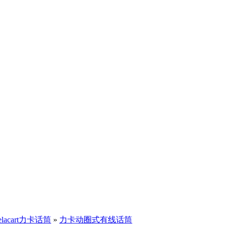
relacart力卡话筒
»
力卡动圈式有线话筒