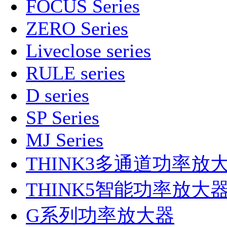
FOCUS Series
ZERO Series
Liveclose series
RULE series
D series
SP Series
MJ Series
THINK3多通道功率放
THINK5智能功率放大
G系列功率放大器