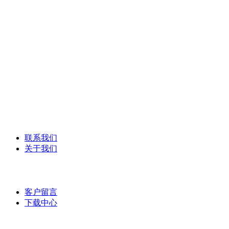
YAMAHA雅马哈
德国森海塞尔话筒
美国DBX系列
Syrincs西林克斯
ANG-PA数字网络广播
ANG-PA智能公共广播系统
联系我们
关于我们
公司介绍
客户留言
下载中心